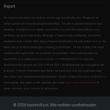
Report
De minimumleeftijd om deel te nemen aan buurtmilfs.nl is 18 jaar (of de
lokaal geldende meerderjarigheidsleeftijd). De site is geoptimaliseerd voor
desktop, smartphone en tablet. buurtmilfs.nl is een flirt-chat-platform voor
profielen op zoek naar leuke, flirterige of spannende contacten, berichten
versturen kost credits. Elke dag schrijven honderden nieuwe leden zich in. Op
basis van je profielinstellingen ontvang je berichten. Je kan echter ook onze
zoekfuncties gebruiken en profielen doorzoeken. Dit is volledig aan jou.
buurtmilfs.nl is ontworpen voor plezier en entertainment. De prijs per
bericht/credit varieert van EUR 0,99 tot EUR 1,40 afhankelijk van het pakket dat
je koopt. Fictieve entertainersprofielen gemarkeerd met een gebruikerstag
zijn enkel voor entertainmentdoeleinden; fysiek contact met deze profielen is
onmogelijk. Wij raden je ten sterkste aan onze
algemene voorwaarden
te
lezen alvorens onze service te gebruiken.
© 2026
buurtmilfs.nl
. Alle rechten voorbehouden.