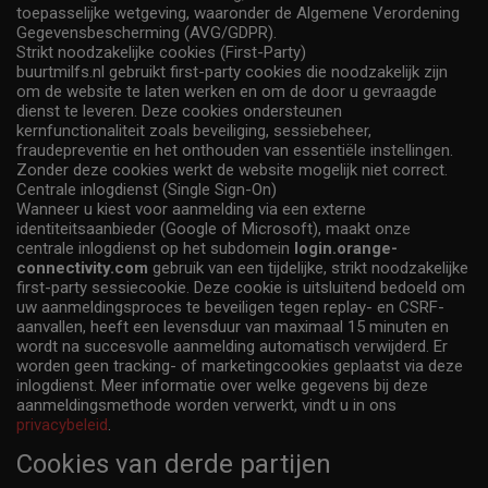
toepasselijke wetgeving, waaronder de Algemene Verordening
Gegevensbescherming (AVG/GDPR).
Strikt noodzakelijke cookies (First-Party)
buurtmilfs.nl gebruikt first-party cookies die noodzakelijk zijn
om de website te laten werken en om de door u gevraagde
dienst te leveren. Deze cookies ondersteunen
kernfunctionaliteit zoals beveiliging, sessiebeheer,
fraudepreventie en het onthouden van essentiële instellingen.
Zonder deze cookies werkt de website mogelijk niet correct.
Centrale inlogdienst (Single Sign-On)
Wanneer u kiest voor aanmelding via een externe
identiteitsaanbieder (Google of Microsoft), maakt onze
centrale inlogdienst op het subdomein
login.orange-
connectivity.com
gebruik van een tijdelijke, strikt noodzakelijke
first-party sessiecookie. Deze cookie is uitsluitend bedoeld om
uw aanmeldingsproces te beveiligen tegen replay- en CSRF-
aanvallen, heeft een levensduur van maximaal 15 minuten en
wordt na succesvolle aanmelding automatisch verwijderd. Er
worden geen tracking- of marketingcookies geplaatst via deze
inlogdienst. Meer informatie over welke gegevens bij deze
aanmeldingsmethode worden verwerkt, vindt u in ons
privacybeleid
.
Cookies van derde partijen